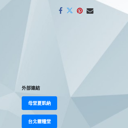
外部連結
母堂夏凱納
台北靈糧堂