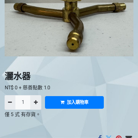
灑水器
NT$
0
+ 慈善點數
1.0
加入購物車
僅 5 式 有存貨。