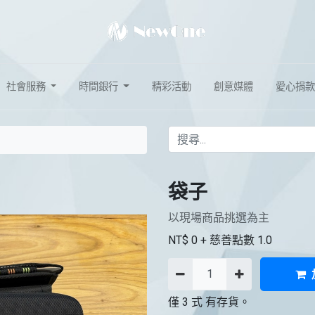
社會服務
時間銀行
精彩活動
創意媒體
愛心捐款
袋子
以現場商品挑選為主
NT$
0
+ 慈善點數
1.0
僅 3 式 有存貨。