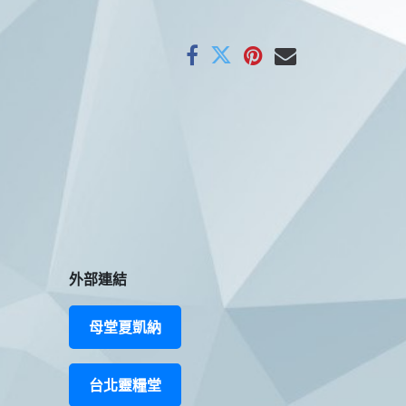
外部連結
母堂夏凱納
台北靈糧堂